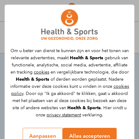
Afspraak maken
Fit & Herstel bij Health &
Om u beter van dienst te kunnen zijn en voor het tonen van
Sports
relevante advertenties, maakt
Health & Sports
gebruik van
functionele, analytische, social media, advertentie, affiliate
Samenwerking Fysio / Personal trainer
en tracking
cookies
en vergelijkbare technologie, die door
Trainingsprogramma's op maat
Health & Sports
of derden worden geplaatst. Nadere
informatie over deze cookies kunt u vinden in onze
cookies
Individueel trainen met de Personal trainer
policy
. Door op "Ik ga akkoord" te klikken, gaat u akkoord
Sneller en efficiënter herstel
met het plaatsen van al deze cookies bij bezoek aan deze
Verbeteren van o.a. kracht, mobiliteit en
site of andere websites van
Health & Sports
. Hier vindt u
stabiliteit
onze
privacy statement
verklaring.
Aanpassen
Alles accepteren
Gratis kennismaken