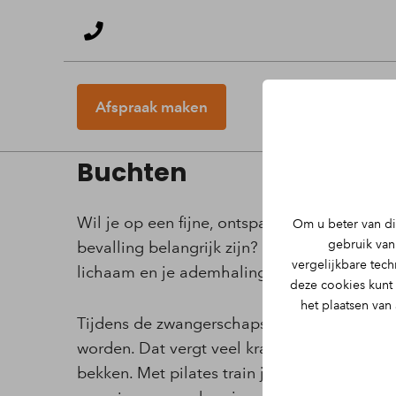
Afspraak maken
Zwangerschapspilates bij
Buchten
Wil je op een fijne, ontspannen manier leren
Om u beter van di
gebruik van 
bevalling belangrijk zijn? Ondertussen bewu
vergelijkbare tec
lichaam en je ademhaling? Dan is Zwangersc
deze cookies kunt
het plaatsen van
Tijdens de zwangerschapspilates heb je e
worden. Dat vergt veel kracht en uithoudi
bekken. Met pilates train je op een veilige