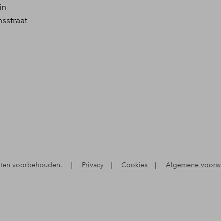
in
sstraat
hten voorbehouden.
|
Privacy
|
Cookies
|
Algemene voorw