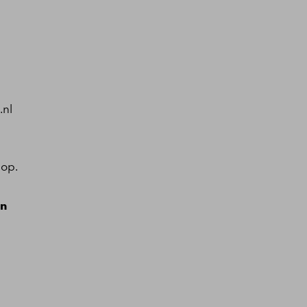
.nl
 op.
en