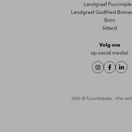
Landgraaf Pucciniple
Landgraaf Godfried Boman
Born
Sittard
Volg ons
op social media!
2026 ©
FysioWebsite
.
Alle rec