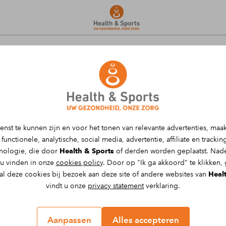
 Health & Sports in
 hoe je spiergroepen traint die tijdens je
enst te kunnen zijn en voor het tonen van relevante advertenties, maa
functionele, analytische, social media, advertentie, affiliate en tracki
st bezig zijn met je zwangerschap, je
hnologie, die door
Health & Sports
of derden worden geplaatst. Nade
hapspilates iets voor jou!
 u vinden in onze
cookies policy
. Door op "Ik ga akkoord" te klikken,
 al deze cookies bij bezoek aan deze site of andere websites van
Heal
en toenemend gewicht dat gedragen moet
vindt u onze
privacy statement
verklaring.
ngsvermogen van de spieren rondom je
 manier de buik-, bekkenbodem- en
Aanpassen
Alles accepteren