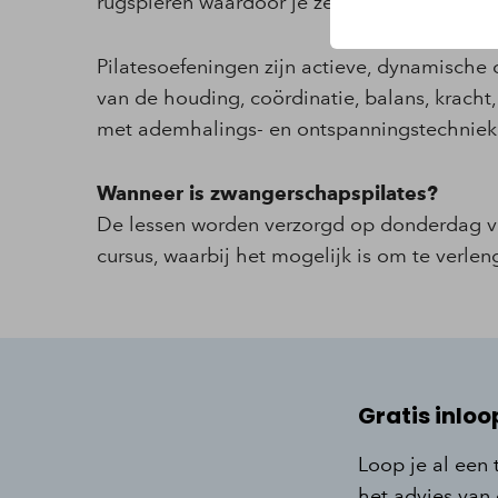
rugspieren waardoor je ze fit en vitaal mogeli
Pilatesoefeningen zijn actieve, dynamische 
van de houding, coördinatie, balans, kracht,
met ademhalings- en ontspanningstechnieken
Wanneer is zwangerschapspilates?
De lessen worden verzorgd op donderdag va
cursus, waarbij het mogelijk is om te verlen
Gratis inloo
Loop je al een 
het advies van