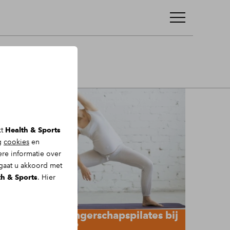
kt
Health & Sports
ng
cookies
en
re informatie over
 gaat u akkoord met
th & Sports
. Hier
Interesse in zwangerschapspilates bij
Health & Sports?