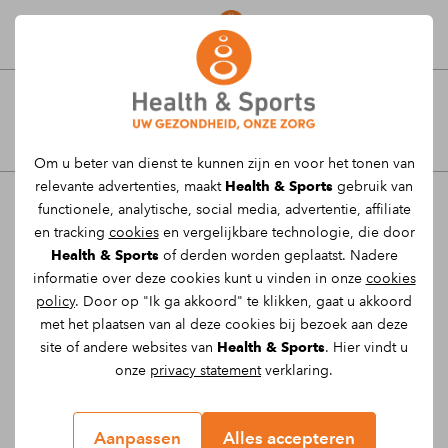
Afspraak maken
Kniepijn laten behandelen in
Om u beter van dienst te kunnen zijn en voor het tonen van
Buchten en Panningen
relevante advertenties, maakt
Health & Sports
gebruik van
functionele, analytische, social media, advertentie, affiliate
Heb jij ook klachten aan je knie of knieën? En
en tracking
cookies
en vergelijkbare technologie, die door
heb je geen idee hoe de pijn is ontstaan of
Health & Sports
of derden worden geplaatst. Nadere
informatie over deze cookies kunt u vinden in onze
cookies
waar de pijn vandaan komt? Dat is logisch.
policy
. Door op "Ik ga akkoord" te klikken, gaat u akkoord
Knieklachten komen immers vaak voor. En de
met het plaatsen van al deze cookies bij bezoek aan deze
pijn kan verschillende oorzaken hebben. Wij
site of andere websites van
Health & Sports
. Hier vindt u
van Health & Sports helpen je graag van je
onze
privacy statement
verklaring.
knieklachten af.
Aanpassen
Alles accepteren