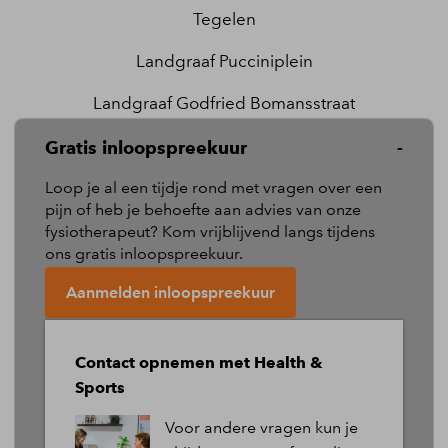
Tegelen
Landgraaf Pucciniplein
Landgraaf Godfried Bomansstraat
Born
Gratis inloopspreekuur
Sittard
Loop je al een tijdje rond met vragen over een
pijn of heb je behoefte aan advies van onze
fysiotherapeut? Kom vrijblijvend langs tijdens
Volg ons
ons gratis inloopspreekuur.
op social media!
Aanmelden inloopspreekuur
Contact opnemen met Health &
Sports
2026 ©
FysioWebsite
.
Alle rechten voorbehouden.
Voor andere vragen kun je
Privacy
|
Cookies
|
Algemene voorwaarden