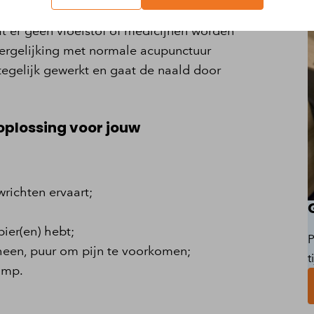
it gebeurt met behulp van een dunne,
t er geen vloeistof of medicijnen worden
ergelijking met normale acupunctuur
tegelijk gewerkt en gaat de naald door
 oplossing voor jouw
richten ervaart;
ier(en) hebt;
P
heen, puur om pijn te voorkomen;
t
amp.