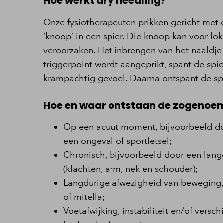
Hoe werkt dry needling?
Onze fysiotherapeuten prikken gericht met 
‘knoop’ in een spier. Die knoop kan voor lok
veroorzaken. Het inbrengen van het naaldje vo
triggerpoint wordt aangeprikt, spant de spie
krampachtig gevoel. Daarna ontspant de spie
Hoe en waar ontstaan de zogenoem
Op een acuut moment, bijvoorbeeld doo
een ongeval of sportletsel;
Chronisch, bijvoorbeeld door een lan
(klachten, arm, nek en schouder);
Langdurige afwezigheid van beweging, b
of mitella;
Voetafwijking, instabiliteit en/of versc