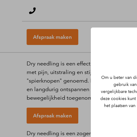
Afspraak maken
Dry needling in Buchten
Dry needling is een effectieve behandelme
met pijn, uitstraling en stijfheid als gevol
Om u beter van di
"spierknopen" genoemd. Met behulp van dry
gebruik van 
en langdurig ontspannen worden. De pijn is
vergelijkbare tec
bewegelijkheid toegenomen.
deze cookies kunt
het plaatsen van
Afspraak maken
Dry needling is een zogenaamde intramuscul