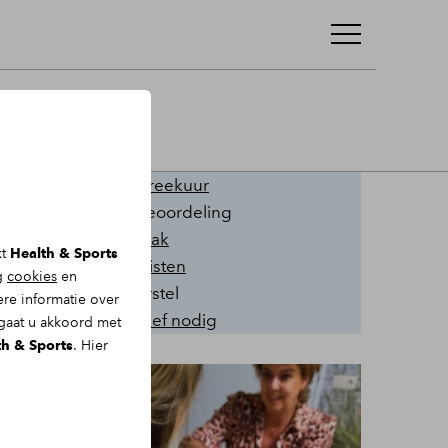
Onze kwaliteiten
Gratis inloopspreekuur
Hoge klantenbeoordeling
Snel een afspraak
kt
Health & Sports
Ervaren specialisten
ng
cookies
en
Helder over herstel
re informatie over
Géén verwijsbrief nodig
 gaat u akkoord met
th & Sports
. Hier