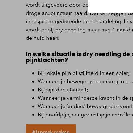
wordt uitgevoerd door de fysiotherapeut. D
droge acupunctuur naald. Dat wil zeggen da
ingespoten gedurende de behandeling. In v
wordt er bij dry needling maar met 1 naald 
de huid heen.
In welke situatie is dry needling de
pijnklachten?
Bij lokale pijn of stijfheid in een spier;
Wanneer je bewegingsbeperking in gew
Bij pijn die uitstraalt;
Wanneer je verminderde kracht in de sp
Wanneer je ‘anders’ beweegt dan voor
Bij
hoofdpijn
, aangezichtspijn en/of kr
Afspraak maken