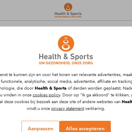
thode voor spier-gerelateerde problemen
g van zogenaamde “triggerpoints”, ook wel
enst te kunnen zijn en voor het tonen van relevante advertenties, maa
 needling kunnen de triggerpoints snel
functionele, analytische, social media, advertentie, affiliate en tracki
 hierdoor vaak direct verminderd en de
hnologie, die door
Health & Sports
of derden worden geplaatst. Nade
 u vinden in onze
cookies policy
. Door op "Ik ga akkoord" te klikken,
 al deze cookies bij bezoek aan deze site of andere websites van
Heal
vindt u onze
privacy statement
verklaring.
aire (in een spier) behandeling die
Aanpassen
Alles accepteren