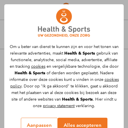
Afspraak maken
Gratis inloopspreekuur bij
Om u beter van dienst te kunnen zijn en voor het tonen van
een fysiotherapeut zonder
relevante advertenties, maakt
Health & Sports
gebruik van
verwijzing van een arts!
functionele, analytische, social media, advertentie, affiliate
en tracking
cookies
en vergelijkbare technologie, die door
Health & Sports
of derden worden geplaatst. Nadere
Je kent het wel: je hebt een drukke agenda en
informatie over deze cookies kunt u vinden in onze
cookies
overdag geen tijd om naar de fysiotherapeut
policy
. Door op "Ik ga akkoord" te klikken, gaat u akkoord
te gaan. In de tussentijd loop je door met
met het plaatsen van al deze cookies bij bezoek aan deze
site of andere websites van
Health & Sports
. Hier vindt u
vragen over je blessure(s) of heb je behoefte
onze
privacy statement
verklaring.
aan advies van een professional. Moet ik nu
wel naar de fysiotherapeut, of gaat het van zelf
over? Daarom hebben wij voor jou van een
Aanpassen
Alles accepteren