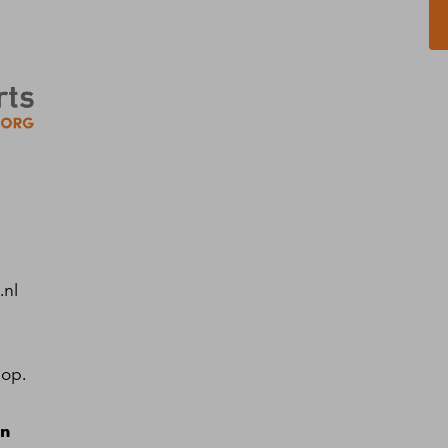
.nl
 op.
en