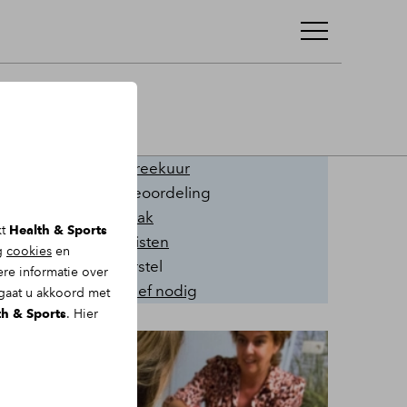
Onze kwaliteiten
Gratis inloopspreekuur
Hoge klantenbeoordeling
Snel een afspraak
kt
Health & Sports
Ervaren specialisten
ng
cookies
en
Helder over herstel
re informatie over
Géén verwijsbrief nodig
 gaat u akkoord met
th & Sports
. Hier