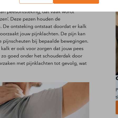
ping van kalk in de pees, welke voor
 van peesontsteking, dat vaak wordt
pezen’. Deze pezen houden de
 De ontsteking ontstaat doordat er kalk
oorzaakt jouw pijnklachten. De pijn kan
ge pijnscheuten bij bepaalde bewegingen.
kalk er ook voor zorgen dat jouw pees
r zo goed onder het schouderdak door
rzaken met pijnklachten tot gevolg, wat
P
t