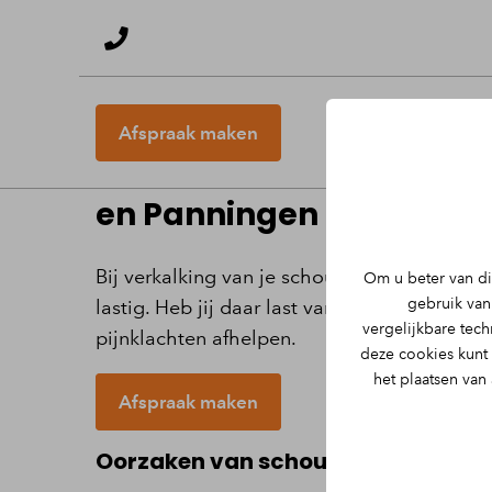
Afspraak maken
Verkalking (schouder) 
en Panningen
Bij verkalking van je schouder (ook wel ten
Om u beter van di
gebruik van 
lastig. Heb jij daar last van? Dan kunnen we
vergelijkbare tec
pijnklachten afhelpen.
deze cookies kunt
het plaatsen van
Afspraak maken
Oorzaken van schouderverkalking