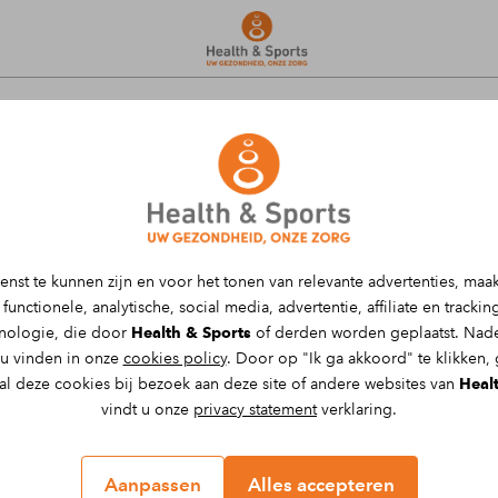
behandelen in Buchten
dinitis calcarea genoemd) is bewegen erg
enst te kunnen zijn en voor het tonen van relevante advertenties, maa
functionele, analytische, social media, advertentie, affiliate en tracki
 je bij Health & Sports in Buchten van je
hnologie, die door
Health & Sports
of derden worden geplaatst. Nade
 u vinden in onze
cookies policy
. Door op "Ik ga akkoord" te klikken,
 al deze cookies bij bezoek aan deze site of andere websites van
Heal
vindt u onze
privacy statement
verklaring.
Aanpassen
Alles accepteren